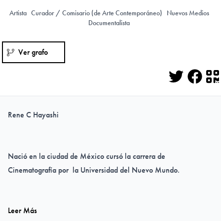
Artista
Curador / Comisario (de Arte Contemporáneo)
Nuevos Medios
Documentalista
Ver grafo
Twitter
Face
Q
Rene C Hayashi
Nació en la ciudad de México cursó la carrera de
Cinematografía por la Universidad del Nuevo Mundo.
Leer Más
Su trabajo sé a expuesto en distintos lugares, como son la Sala