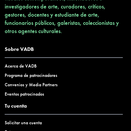
“O”Museum (Tokio), Museo Marte (San Salvador), entre otros.
investigadores de arte, curadores, críticos,
Miembro fundador de la fundación Paisaje Social y colaborador
gestores, docentes y estudiante de arte,
del asociación Civil Imdec. Ha realizado residencias en Open
funcionarios públicos, galeristas, coleccionistas y
Circul,( Bombay), Ruangrupa, )(Yakarta), El Levante. (Rosario).
otros agentes culturales.
Ha sido becario del Programa de Apoyo a la Producción e
Investigación en Arte y Medios.El Programa de Residencias
Sobre VADB
Artísticas, Fonca.
Acerca de VADB
Programa de patrocinadores
Convenios y Media Partners
Eventos patrocinados
Tu cuenta
Solicitar una cuenta