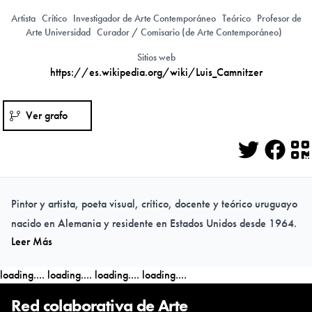
Artista
Crítico
Investigador de Arte Contemporáneo
Teórico
Profesor de
Arte Universidad
Curador / Comisario (de Arte Contemporáneo)
Sitios web
https://es.wikipedia.org/wiki/Luis_Camnitzer
Ver grafo
Twitter
Face
Q
Pintor y artista, poeta visual, crítico, docente y teórico uruguayo
nacido en Alemania y residente en Estados Unidos desde 1964.
Leer Más
loading....
loading....
loading....
loading....
Red colaborativa de Arte