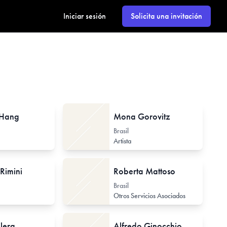
Iniciar sesión
Solicita una invitación
 Hang
Mona Gorovitz
Brasil
Investigador de Arte Contemporáneo
Artista
Rimini
Roberta Mattoso
Brasil
Otros Servicios Asociados
lera
Alfredo Ginocchio