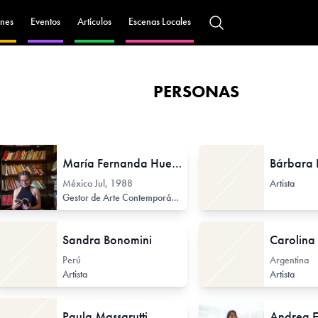
nes
Eventos
Artículos
Escenas Locales
PERSONAS
María Fernanda Huerta
Bárbara
México
Jul, 1988
Artista
rofesor de Arte Secundario
Gestor de Arte Contemporáneo
Profesor / Docente no formal
Sandra Bonomini
Carolina 
Perú
Argentina
Artista
Artista
Paula Massarutti
Andrea E