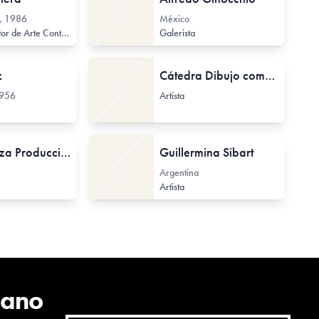
, 1986
México
 de Arte Contemporáneo
Investigador de Arte Contemporáneo
Galerista
z
Cátedra Dibujo complementaria, 2, 3, y 4
956
Artista
Sin Kabeza Producciones
Guillermina Sibart
Argentina
Artista
cano