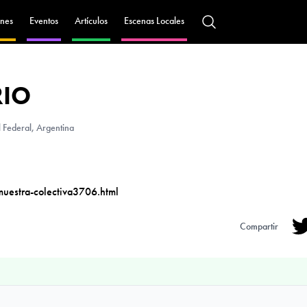
nes
Eventos
Artículos
Escenas Locales
RIO
 Federal, Argentina
muestra-colectiva3706.html
Compartir
Tw