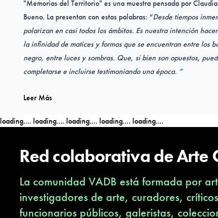
"Memorias del Territorio" es una muestra pensada por Claud
Bueno. La presentan con estas palabras: “
Desde tiempos inmem
polarizan en casi todos los ámbitos. Es nuestra intención hacer 
la infinidad de matices y formas que se encuentran entre los bo
negro, entre luces y sombras. Que, si bien son opuestos, pu
completarse e incluirse testimoniando una época. “
Leer Más
Se trata de una exposición colectiva de las y los artistas Adol
Amato, Fabián Attila, Claudia Cambours, Silvia Carbone, Ca
loading....
loading....
loading....
loading....
loading....
Cianciolo, Florencia Coschignano, Silvina D´Alessandro, Osc
Doberti, Marina Dogliotti, Zulma Elía Peláez, Jorge Gamarra
Red colaborativa de Arte
Guerrero, Jorge Mansueto, Jorge Meijide, Carlos Scannapiec
Vinc
La comunidad VADB está formada por arti
Memorias del Territorio
investigadores de arte, curadores, crítico
Muestra Colectiva
funcionarios públicos, galeristas, coleccio