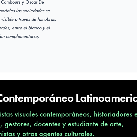
ia Cambours y Oscar De
oriales las sociedades se
visible a través de las obras,
rdes, entre el blanco y el
eden complementarse,
fo Pérez Esquivel
,
Irma
rlos Carmona, Gerardo
ar de Bueno, María Paula
, Pájaro Gómez, Carlos
 Contemporáneo Latinoameri
o, Demian Ventura y Leo
stas visuales contemporáneos, historiadores 
s, gestores, docentes y estudiante de arte,
nistas y otros agentes culturales.