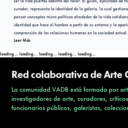
ser la vida puertas adentro del taller. El guión, ejecutado de f
curador, representa la identidad de la galería, la cual gestio
pensar conceptos micro políticos alrededor de la vida cotidian
identidad que hace el hombre a partir de su entorno y la apar
comprensión de las relaciones humanas en la sociedad actual.
Leer Más
por el trabajo de artistas que revisan la historia y cuya obra 
antropológicas, sociológicas, económicas y políticas alrededo
loading....
loading....
loading....
loading....
loading....
Red colaborativa de Arte
La comunidad VADB está formada por arti
investigadores de arte, curadores, crítico
funcionarios públicos, galeristas, coleccio