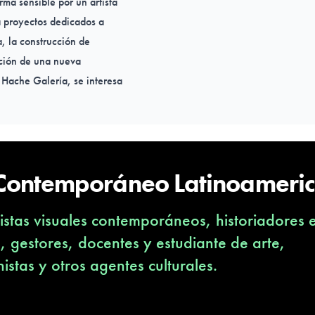
orma sensible por un artista
na proyectos dedicados a
a, la construcción de
ición de una nueva
 Hache Galería, se interesa
aborda las transformaciones
r de la vida contemporánea.
 Contemporáneo Latinoameri
stas visuales contemporáneos, historiadores 
s, gestores, docentes y estudiante de arte,
nistas y otros agentes culturales.