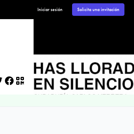
Iniciar sesión
Solicita una invitación
itter
Facebook
QR