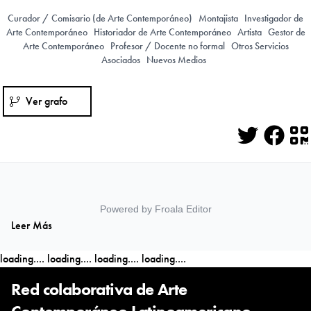
Curador / Comisario (de Arte Contemporáneo)
Montajista
Investigador de
Arte Contemporáneo
Historiador de Arte Contemporáneo
Artista
Gestor de
Arte Contemporáneo
Profesor / Docente no formal
Otros Servicios
Asociados
Nuevos Medios
Ver grafo
Twitter
Face
Q
Powered by
Froala Editor
Leer Más
loading....
loading....
loading....
loading....
Red colaborativa de Arte