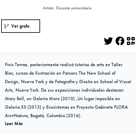
Artista
Docente universitario
Ver grafo
Twitter
Face
Q
Finis Terrae, posteriormente realizó tutorías de arte en Taller
Bloc, cursos de Ilustración en Parsons The New School of
Design, Nueva York y de Fotografía y Diseño en School of Visual
Arts, Nueva York. De sus exposiciones individuales destacan:
Mary Bell, en Galería Moro (2010) ,Un lugar imposible en
Galería XS (2013) y Ecosistemas en Proyecto Gabinete FLORA
Ars+Natura, Bogotá, Colombia (2016).
Leer Más
Ha participado en diversas exposiciones colectivas, tanto en
Chile como en el extranjero destacando Atlas Austral, Centro