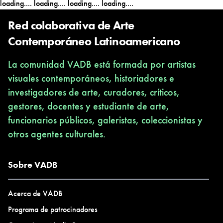
loading....
loading....
loading....
loading....
Cultural de Coyhaique (Proyecto FONDART 2016)The Olimpic
Fine Arts Exhibition en The Barbican Center de Londres, UK
Red colaborativa de Arte
(2012)Medidas Variables en MAC Valdivia (2012), Formas de
Contemporáneo Latinoamericano
Habitar en Galería Balmaceda Arte Joven (2014) Concurso
La comunidad VADB está formada por artistas
Cabeza de Ratón Bicentenario en MAVI (2010). De forma
visuales contemporáneos, historiadores e
paralela trabaja en la Facultad de Artes de la Universidad Finis
investigadores de arte, curadores, críticos,
Terrae y como ilustradora freelance.
gestores, docentes y estudiante de arte,
funcionarios públicos, galeristas, coleccionistas y
otros agentes culturales.
Sobre VADB
Acerca de VADB
Programa de patrocinadores