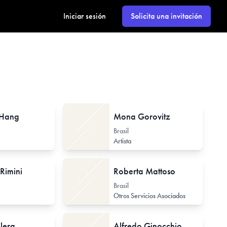
Iniciar sesión
Solicita una invitación
 Hang
Mona Gorovitz
Brasil
Investigador de Arte Contemporáneo
Artista
Rimini
Roberta Mattoso
Brasil
Otros Servicios Asociados
lera
Alfredo Ginocchio