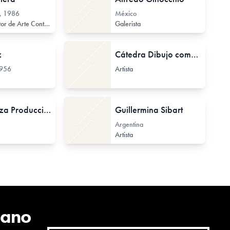
, 1986
México
 de Arte Contemporáneo
Investigador de Arte Contemporáneo
Galerista
z
Cátedra Dibujo complementaria, 2, 3, y 4
956
Artista
Sin Kabeza Producciones
Guillermina Sibart
Argentina
Artista
cano