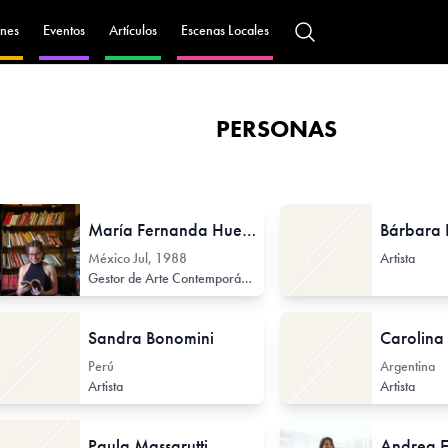
nes
Eventos
Artículos
Escenas Locales
PERSONAS
María Fernanda Huerta
Bárbara
México
Jul, 1988
Artista
rofesor de Arte Secundario
Gestor de Arte Contemporáneo
Profesor / Docente no formal
Sandra Bonomini
Carolina 
Perú
Argentina
Artista
Artista
Paula Massarutti
Andrea E