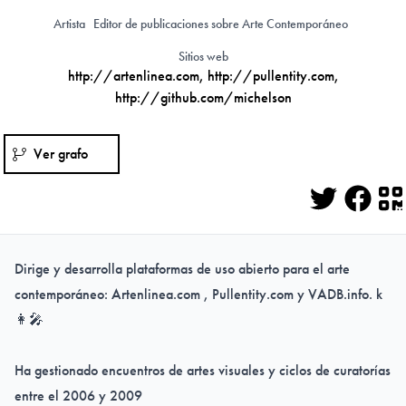
Artista
Editor de publicaciones sobre Arte Contemporáneo
Sitios web
http://artenlinea.com
,
http://pullentity.com
,
http://github.com/michelson
Ver grafo
Twitter
Face
Q
Dirige y desarrolla plataformas de uso abierto para el arte
contemporáneo: Artenlinea.com , Pullentity.com y VADB.info. k
👩‍🎤
Ha gestionado encuentros de artes visuales y ciclos de curatorías
entre el 2006 y 2009