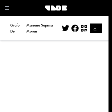
kk
Open main menu
Grafo
Mariana Saprisa
De
Morán
Twitter
Facebook
QR