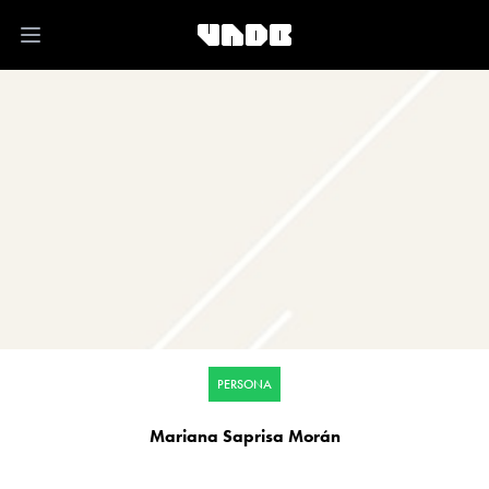
Open main menu
PERSONA
Mariana Saprisa Morán