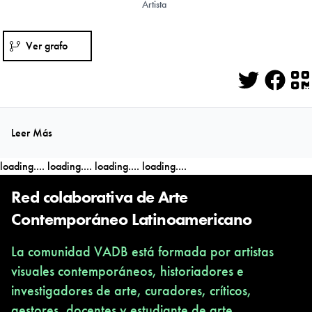
Artista
Ver grafo
Twitter
Face
Q
Leer Más
loading....
loading....
loading....
loading....
Red colaborativa de Arte
Contemporáneo Latinoamericano
La comunidad VADB está formada por artistas
visuales contemporáneos, historiadores e
investigadores de arte, curadores, críticos,
gestores, docentes y estudiante de arte,