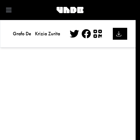
kk
Open main menu
Grafo De
Krizia Zurita
Twitter
Facebook
QR