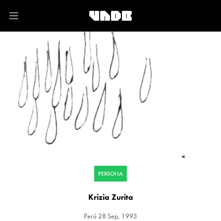
Open main menu
PERSONA
Krizia Zurita
Perú
28 Sep, 1993