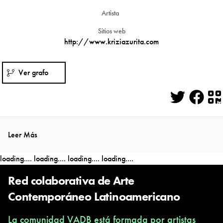
Artista
Sitios web
http://www.kriziazurita.com
Ver grafo
Twitter
Face
Q
Leer Más
loading....
loading....
loading....
loading....
Red colaborativa de Arte
Contemporáneo Latinoamericano
La comunidad VADB está formada por artistas