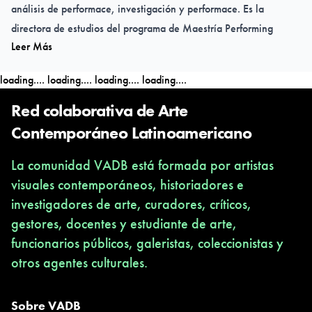
análisis de performace, investigación y performace. Es la
directora de estudios del programa de Maestría Performing
Leer Más
Public Space desde su fundación en 2017, que se centra en la
investigación y la práctica artística en el espacio público.
loading....
loading....
loading....
loading....
Red colaborativa de Arte
Contemporáneo Latinoamericano
La comunidad VADB está formada por artistas
visuales contemporáneos, historiadores e
investigadores de arte, curadores, críticos,
gestores, docentes y estudiante de arte,
funcionarios públicos, galeristas, coleccionistas y
otros agentes culturales.
Sobre VADB