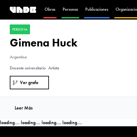
Obras
Personas
Publicaciones
Organizacio
PERSONA
Gimena Huck
Argentina
Docente universitario
Artista
Ver grafo
Leer Más
loading....
loading....
loading....
loading....