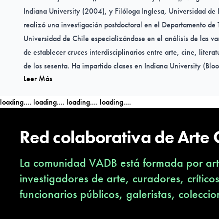
Indiana University (2004), y Filóloga Inglesa, Universidad d
realizó una investigación postdoctoral en el Departamento de T
Universidad de Chile especializándose en el análisis de las van
de establecer cruces interdisciplinarios entre arte, cine, litera
de los sesenta. Ha impartido clases en Indiana University (Bl
Leer Más
College (Moorhead, EEUU) y University of British Columbia (
presentado su trabajo en conferencias internacionales y ha pa
loading....
loading....
loading....
loading....
de encuentros a nivel nacional e internacional (Chile, EEUU,
Red colaborativa de Arte
La comunidad VADB está formada por arti
investigadores de arte, curadores, crítico
funcionarios públicos, galeristas, coleccio