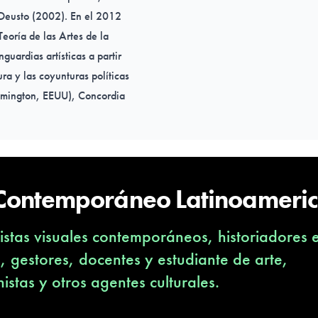
e Deusto (2002). En el 2012
eoría de las Artes de la
guardias artísticas a partir
tura y las coyunturas políticas
oomington, EEUU), Concordia
Vancouver, Canadá). Ha
rticipado en la organización
 Canadá, Reino Unido).
 Contemporáneo Latinoameri
stas visuales contemporáneos, historiadores 
s, gestores, docentes y estudiante de arte,
nistas y otros agentes culturales.