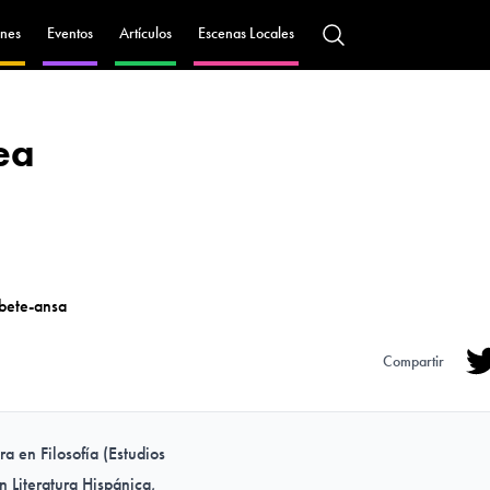
nes
Eventos
Artículos
Escenas Locales
ea
bete-ansa
Compartir
Tw
ra en Filosofía (Estudios
n Literatura Hispánica,