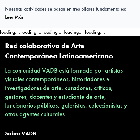
Nuestras actividades se basan en tres pilares fundamentales:
Leer Más
museo sin museo
,
ocupando temporalmente infraestructuras
públicas y privadas, conectadas en un circuito de espacios
loading....
loading....
loading....
loading....
loading....
expositivos;
escuela sin escuela
, un amplio programa de
educación artística no formal que prioriza a niños y jóvenes; y
Red colaborativa de Arte
territorio
,
donde se desarrollan residencias artísticas e
Contemporáneo Latinoamericano
investigaciones transdisciplinarias.
La comunidad VADB está formada por artistas
visuales contemporáneos, historiadores e
Antofagasta, Chile.
investigadores de arte, curadores, críticos,
gestores, docentes y estudiante de arte,
funcionarios públicos, galeristas, coleccionistas y
otros agentes culturales.
Sobre VADB