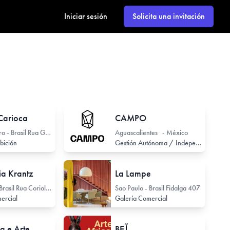
Iniciar sesión
Solicita una invitación
 Carioca
CAMPO
Río de Janeiro - Brasil Rua Gonçalves Ledo 17
Aguascalientes - México
ibición
Gestión Autónoma / Independiente
lia Krantz
La Lampe
Sao Paulo - Brasil Rua Coriolano 71
Sao Paulo - Brasil Fidalga 407
ercial
Galería Comercial
a e Arte
BEĨ