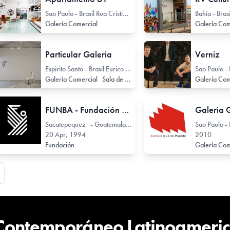
Sao Paulo - Brasil Rua Cristiano Viana 114
Galería Comercial
Galería Com
Particular Galeria
Verniz
Espirito Santo - Brasil Eurico de Aguiar 130
Galería Comercial
Sala de Exhibición
Galería Com
FUNBA - Fundación para las Bellas Artes y la Cultura
Sacatepequez - Guatemala 5 avenida Sur 40
20 Apr, 1994
2010
Fundación
Galería Com
 Contemporáneo Latinoameri