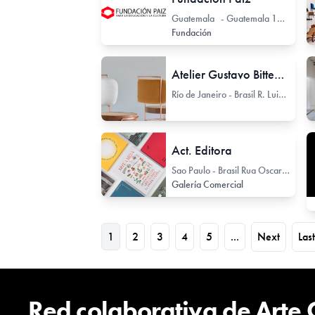
Guatemala - Guatemala 11 Avenida 33-32
Fundación
Atelier Gustavo Bittencourt
Río de Janeiro - Brasil R. Luiz Winter 360
Act. Editora
Sao Paulo - Brasil Rua Oscar Freire 1437
Galería Comercial
1
2
3
4
5
...
Next
Last
Red colaborativa de Arte