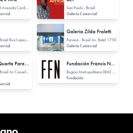
Bahía - Brasil Avenida Cardeal da Silva 158
Sao Paulo - Brasil
ercial
Galería Comercial
Galeria Zilda Fraletti
Sao Paulo - Brasil Rua Lopes Chaves 243
Paraná - Brasil Av. Batel 1750
ercial
Galería Comercial
Galeria Quarta Parede
Fundación Francis Naranjo
Sao Paulo - Brasil Av Conselheiro Rodrigues Alves 722
Region Metropolitana (RM) - Chile
Fundación
ercial
cano