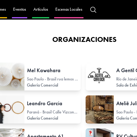
nes
Eventos
Artículos
Escenas Locales
ORGANIZACIONES
Mel Kawahara
A Gentil
Sao Paulo - Brasil rua lemos conde 36
Galería Comercial
Sala de Exh
Leandro Garcia
Ateliê Ju
Paraná - Brasil Calle Vizconde de Rio Branco 1488
Colectivo de Arte / Colectivo de Artistas
Galería Comercial
Galería Com
Apartamento 61
RV Cultur