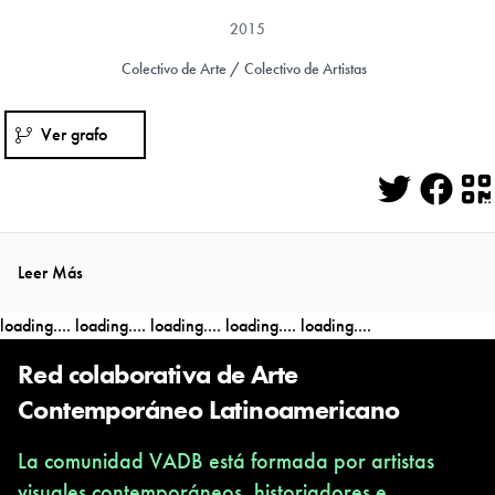
2015
Colectivo de Arte / Colectivo de Artistas
Ver grafo
Twitter
Face
Q
Leer Más
loading....
loading....
loading....
loading....
loading....
Red colaborativa de Arte
Contemporáneo Latinoamericano
La comunidad VADB está formada por artistas
visuales contemporáneos, historiadores e