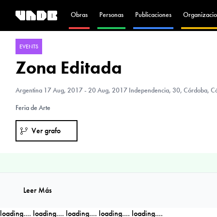
Obras
Personas
Publicaciones
Organizacio
EVENTS
Zona Editada
Argentina
17 Aug, 2017 - 20 Aug, 2017 Independencia, 30, Córdoba, Có
Feria de Arte
Ver grafo
Leer Más
loading....
loading....
loading....
loading....
loading....