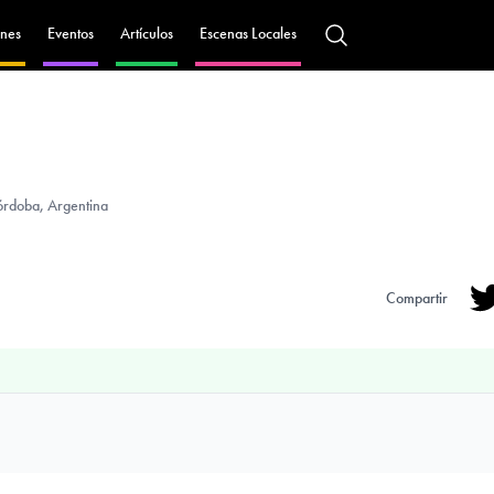
nes
Eventos
Artículos
Escenas Locales
rdoba, Argentina
Compartir
Tw