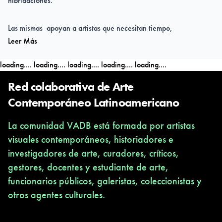
hibridaciones.
Las mismas apoyan a artistas que necesitan tiempo,
Leer Más
conocimientos técnicos, equipamiento y/o la retroalimentación
de sus pares para producir y/o pensar un proyecto artístico.
loading....
loading....
loading....
loading....
loading....
Nuestras acciones aspiran a generar un proceso transformador
que alimente al artista residente con nuevas experiencias y
Red colaborativa de Arte
conocimientos que le permitan encontrar nuevos caminos o
Contemporáneo Latinoamericano
profundizar en contenidos artísticos pertinentes a su obra.
La comunidad VADB está formada por artistas
visuales contemporáneos, historiadores e
investigadores de arte, curadores, críticos,
gestores, docentes y estudiante de arte,
funcionarios públicos, galeristas, coleccionistas y
otros agentes culturales.