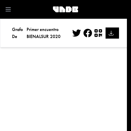
kk
Open main menu
Grafo
Primer encuentro
De
BIENALSUR 2020
Twitter
Facebook
QR