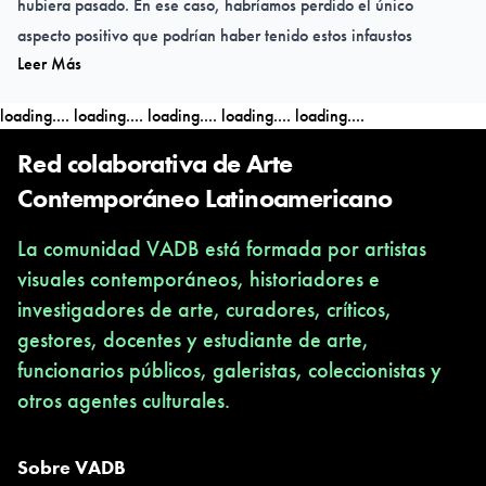
hubiera pasado. En ese caso, habríamos perdido el único
aspecto positivo que podrían haber tenido estos infaustos
Leer Más
sucesos: replantearnos las dinámicas en las que veníamos
funcionando.
loading....
loading....
loading....
loading....
loading....
En el ámbito específico del mundo del arte y la cultura,
Red colaborativa de Arte
estaríamos perdiendo la chance de revisar cuánto se ha alejado
Contemporáneo Latinoamericano
este mundo de la defensa de uno de los derechos humanos que
La comunidad VADB está formada por artistas
creemos contribuye a visibilizar otros derechos, como es el
visuales contemporáneos, historiadores e
derecho al acceso a la cultura. Perder esta ocasión de hacer una
investigadores de arte, curadores, críticos,
"crítica de la normalidad", nos llevaría a quedar atrapados en el
gestores, docentes y estudiante de arte,
pasado.
funcionarios públicos, galeristas, coleccionistas y
otros agentes culturales.
Entonces, en este marco en donde las condiciones de lo vital
resultan tan extremas: ¿cómo plantearse la continuidad?
Quienes tenemos la mirada y la acción desde la cultura, ¿cómo
Sobre VADB