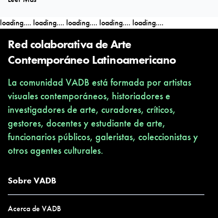
nación, estado, identidad social, autonomía y centralismo temas
que están en permanente debate en el país y que florecen en las
loading....
loading....
loading....
loading....
loading....
obras presentes.
Red colaborativa de Arte
Contemporáneo Latinoamericano
La comunidad VADB está formada por artistas
visuales contemporáneos, historiadores e
investigadores de arte, curadores, críticos,
gestores, docentes y estudiante de arte,
funcionarios públicos, galeristas, coleccionistas y
otros agentes culturales.
Sobre VADB
Acerca de VADB