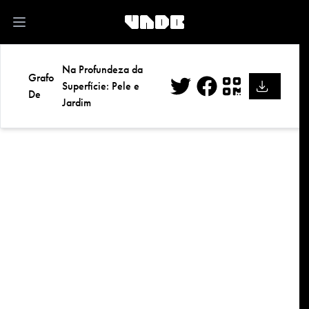
kk
Open main menu
Na Profundeza da
Grafo
Superfície: Pele e
De
Jardim
Twitter
Facebook
QR