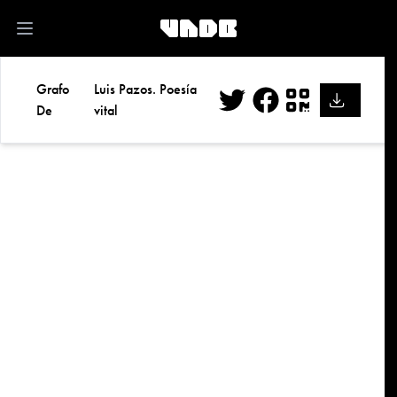
kk
Open main menu
Grafo
Luis Pazos. Poesía
De
vital
Twitter
Facebook
QR