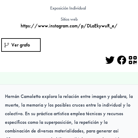
Exposición Individual
Sitios web
https://www.instagram.com/p/DLaEkywuR_e/
Ver grafo
Twitter
Face
Q
Hernán Camoletto explora la relación entre imagen y palabra, la
muerte, la memoria y los posibles cruces entre lo individual y lo
colectivo. En su práctica artística emplea técnicas y recursos
específicos como la superposición, la repetición y la
combinación de diversas materialidades, para generar así