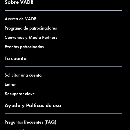
DINA, Diseñadores Argentinos. Además, desarrollará
Sobre VADB
seminarios, sitios específicos y curadurías internacionales,
residencias, premios y encuentros, prácticas educativas,
Acerca de VADB
intervenciones performáticas y recorridos, mediante acciones
Programa de patrocinadores
articuladas con importantes instituciones como la UNNE,
Convenios y Media Partners
Fundación Fortabat, Fundación Proa entre otras.
Eventos patrocinados
Tu cuenta
Solicitar una cuenta
Entrar
Recuperar clave
Ayuda y Polticas de uso
Preguntas frecuentes (FAQ)