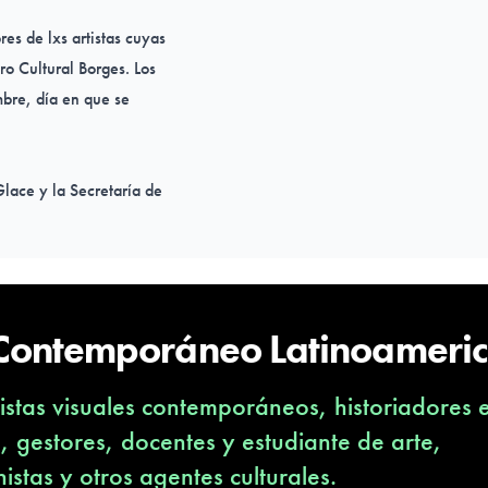
es de lxs artistas cuyas
ro Cultural Borges. Los
mbre, día en que se
Glace
y la
Secretaría de
 Nacional de Artes Visuales
ción de personas no binarias
 Contemporáneo Latinoameri
ión a la implementación del
s-trans, se superó
stas visuales contemporáneos, historiadores 
n números absolutos, de un
no binarias. Es un
s, gestores, docentes y estudiante de arte,
ectativas. Tanto este cupo,
nistas y otros agentes culturales.