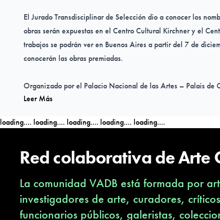
El Jurado Transdisciplinar de Selección dio a conocer los nombr
obras serán expuestas en el Centro Cultural Kirchner y el Cent
trabajos se podrán ver en Buenos Aires a partir del 7 de dicie
conocerán las obras premiadas.
Organizado por el
Palacio Nacional de las Artes – Palais de 
Leer Más
Patrimonio Cultural del Ministerio de Cultura
, el Premio Salón
reparte un total de $8.360.000 distribuidos en 49 premios.
loading....
loading....
loading....
loading....
loading....
En esta edición entró en vigencia un cupo del 5% de participa
Red colaborativa de Arte
y travestis-trans en todas las etapas del certamen. “Con relac
cupo de 5% de participación de personas no binarias y travesti
La comunidad VADB está formada por arti
ampliamente dicho porcentaje, ya que se alcanzó un 8,7%. E
total de 252 personas seleccionadas, 22 son travestis-trans y 
investigadores de arte, curadores, crítico
acontecimiento extraordinario, superó con creces nuestras exp
funcionarios públicos, galeristas, coleccio