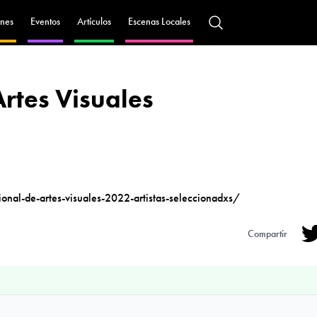
nes
Eventos
Artículos
Escenas Locales
rtes Visuales
onal-de-artes-visuales-2022-artistas-seleccionadxs/
Compartir
Tw