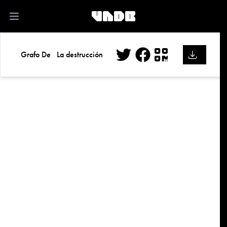
kk
Open main menu
Grafo De
La destrucción
Twitter
Facebook
QR