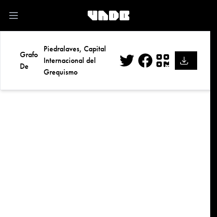
kk
Open main menu
Piedralaves, Capital
Grafo
Internacional del
De
Grequismo
Twitter
Facebook
QR