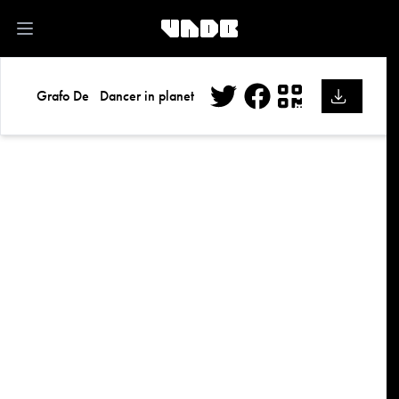
kk
Open main menu
Grafo De
Dancer in planet
Twitter
Facebook
QR