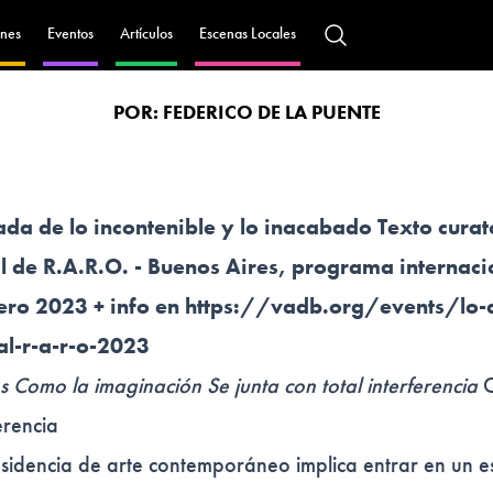
nes
Eventos
Artículos
Escenas Locales
POR:
FEDERICO DE LA PUENTE
ada de lo incontenible y lo inacabado Texto curat
al de R.A.R.O. - Buenos Aires, programa internaci
rero 2023 + info en https://vadb.org/events/lo-
al-r-a-r-o-2023
s Como la imaginación Se junta con total interferencia
C
erencia
esidencia de arte contemporáneo implica entrar en un 