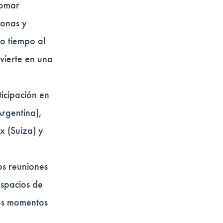
tomar
sonas y
ro tiempo al
nvierte en una
ticipación en
rgentina),
x (Suiza) y
os reuniones
espacios de
sos momentos