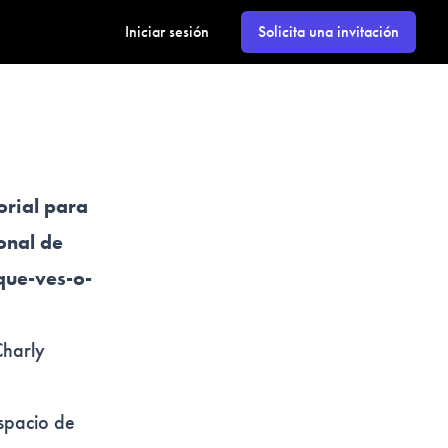
Iniciar sesión
Solicita una invitación
orial para
onal de
que-ves-o-
harly
espacio de