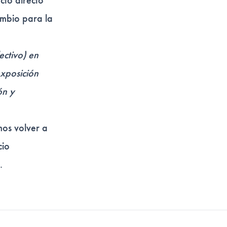
acto directo
ambio para la
ectivo) en
xposición
ón y
mos volver a
cio
.