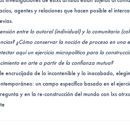
as investigaciones de estxs artistas están sujetas al cont
cios, agentes y relaciones que hacen posible el interc
evias.
nsión entre lo autoral (individual) y lo comunitario (col
iencias? ¿Cómo conservar la noción de proceso en una e
etectar aquí un ejercicio micropolítico para la construcci
ocimiento en arte a partir de la confianza mutua?
le encrucijada de lo incontenible y lo inacabado, elegi
ontemporáneo: un campo específico basado en el ejerci
egunta y en la re-construcción del mundo con lxs otrxs
te