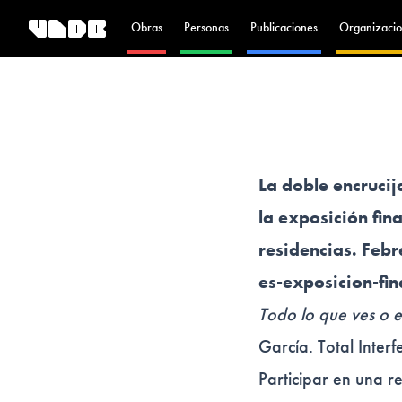
Obras
Personas
Publicaciones
Organizacio
La doble encrucij
la exposición fin
residencias. Feb
es-exposicion-fin
Todo lo que ves o e
García. Total Interf
Participar en una r