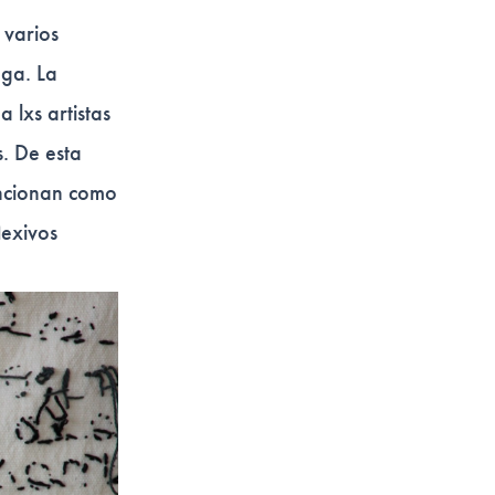
 varios
uga. La
 lxs artistas
s. De esta
uncionan como
lexivos