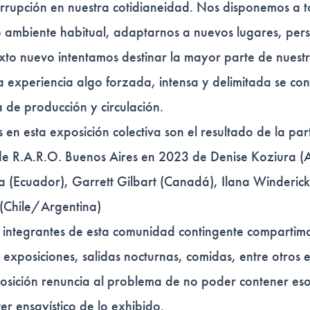
errupción en nuestra cotidianeidad. Nos disponemos a 
o ambiente habitual, adaptarnos a nuevos lugares, per
exto nuevo intentamos destinar la mayor parte de nuest
ta experiencia algo forzada, intensa y delimitada se co
a de producción y circulación.
s en esta exposición colectiva son el resultado de la par
 de R.A.R.O. Buenos Aires en 2023 de Denise Koziura (A
 (Ecuador), Garrett Gilbart (Canadá), Ilana Winderick
(Chile/Argentina)
s integrantes de esta comunidad contingente compartim
a exposiciones, salidas nocturnas, comidas, entre otros 
posición renuncia al problema de no poder contener e
cter ensayístico de lo exhibido.