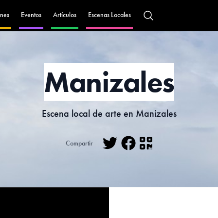
nes
Eventos
Artículos
Escenas Locales
Manizales
Escena local de arte en Manizales
Compartir
Twitter
Facebook
QR