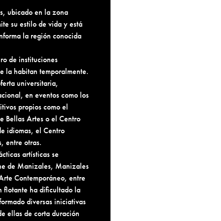
s, ubicado en la zona
e su estilo de vida y está
nforma la región conocida
ro de instituciones
ue la habitan temporalmente.
erta universitaria,
acional, en eventos como los
itivos propios como el
 Bellas Artes o el Centro
e idiomas, el Centro
 entre otras.
cticas artísticas se
Cine de Manizales, Manizales
de Arte Contemporáneo, entre
flotante ha dificultado la
formado diversas iniciativas
de ellas de corta duración