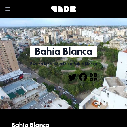
Open main menu
Bahía Blanca
Escena local de arte en Bahía Blanca
Twitter
Facebook
QR
Bahía Blanca