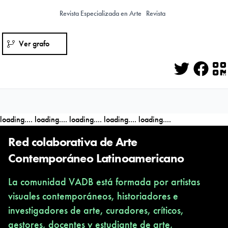
Revista Especializada en Arte
Revista
Ver grafo
Twitter
Face
Q
loading....
loading....
loading....
loading....
loading....
Red colaborativa de Arte
Contemporáneo Latinoamericano
La comunidad VADB está formada por artistas
visuales contemporáneos, historiadores e
investigadores de arte, curadores, críticos,
gestores, docentes y estudiante de arte,