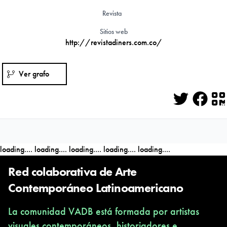
Revista
Sitios web
http://revistadiners.com.co/
Ver grafo
Twitter
Face
Q
loading....
loading....
loading....
loading....
loading....
Red colaborativa de Arte
Contemporáneo Latinoamericano
La comunidad VADB está formada por artistas
visuales contemporáneos, historiadores e