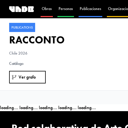
Obras
Personas
Publicaciones
Organizacio
PUBLICATIONS
RACCONTO
Chile
2026
Catálogo
Ver grafo
loading....
loading....
loading....
loading....
loading....