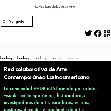
Revista Especializada en Arte
Ver grafo
Twitter
Face
Q
loading....
loading....
loading....
loading....
loading....
Red colaborativa de Arte
Contemporáneo Latinoamericano
La comunidad VADB está formada por artistas
visuales contemporáneos, historiadores e
investigadores de arte, curadores, críticos,
gestores, docentes y estudiante de arte,