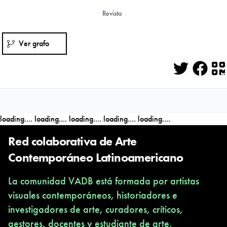
Revista
Ver grafo
Twitter
Face
Q
loading....
loading....
loading....
loading....
loading....
Red colaborativa de Arte
Contemporáneo Latinoamericano
La comunidad VADB está formada por artistas
visuales contemporáneos, historiadores e
investigadores de arte, curadores, críticos,
gestores, docentes y estudiante de arte,