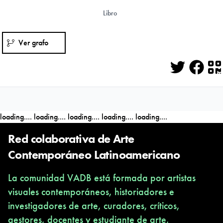
Libro
Ver grafo
Twitter
Face
Q
loading....
loading....
loading....
loading....
loading....
Red colaborativa de Arte
Contemporáneo Latinoamericano
La comunidad VADB está formada por artistas
visuales contemporáneos, historiadores e
investigadores de arte, curadores, críticos,
gestores, docentes y estudiante de arte,