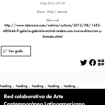
Chile
2012-09-29
Diario
Web / Internet
Sitios web
http://www.latercera.com/noticia/cultura/2012/08/1453-
480646-9-galeria-gabriela-mistral-reabre-con-nueva-direccion-y-
formato.shtml
Ver grafo
Twitter
Face
Q
loading....
loading....
loading....
loading....
loading....
Red colaborativa de Arte
Contemporáneo Latinoamericano