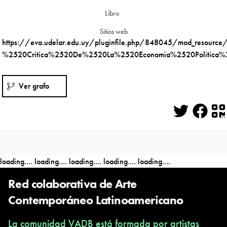
Libro
Sitios web
https://eva.udelar.edu.uy/pluginfile.php/848045/mod_resourc
%2520Critica%2520De%2520La%2520Economia%2520Politica%2
Ver grafo
Twitter
Face
Q
loading....
loading....
loading....
loading....
loading....
Red colaborativa de Arte
Contemporáneo Latinoamericano
La comunidad VADB está formada por artistas