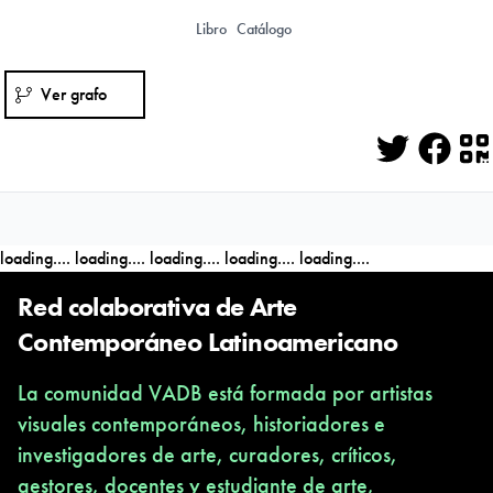
Libro
Catálogo
Ver grafo
Twitter
Face
Q
loading....
loading....
loading....
loading....
loading....
Red colaborativa de Arte
Contemporáneo Latinoamericano
La comunidad VADB está formada por artistas
visuales contemporáneos, historiadores e
investigadores de arte, curadores, críticos,
gestores, docentes y estudiante de arte,