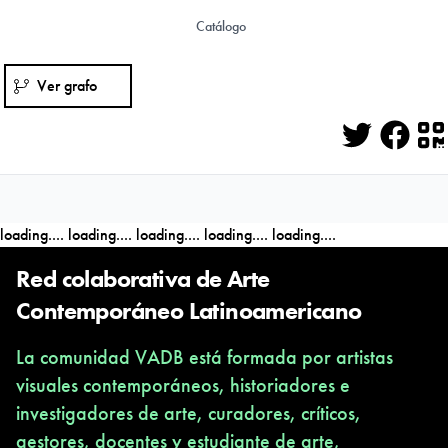
Catálogo
Ver grafo
Twitter
Face
Q
loading....
loading....
loading....
loading....
loading....
Red colaborativa de Arte
Contemporáneo Latinoamericano
La comunidad VADB está formada por artistas
visuales contemporáneos, historiadores e
investigadores de arte, curadores, críticos,
gestores, docentes y estudiante de arte,