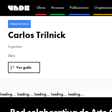
Obras
Personas
Publicaciones
Organizacio
PUBLICATIONS
Carlos Trilnick
Argentina
Libro
Ver grafo
loading....
loading....
loading....
loading....
loading....