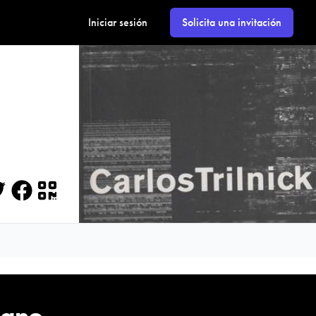
Iniciar sesión
Solicita una invitación
itter
Facebook
QR