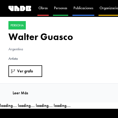
Obras
Personas
Publicaciones
Organizacio
PERSONA
Walter Guasco
Argentina
Artista
Ver grafo
Leer Más
loading....
loading....
loading....
loading....