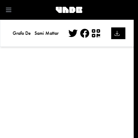
kk
Open main menu
Grafo De
Sami Mattar
Twitter
Facebook
QR