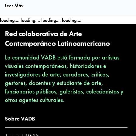
Leer Más
Arte y Política del centro de residencias “La Paternal” de Buenos
Aires; el mismo año realizó el taller “Cómo vivir sin dinero,
loading....
loading....
loading....
loading....
cómo vivir del invento” en el espacio Aglutinador de la Habana.
Ha publicado en revistas, catálogos y medios independientes de
Red colaborativa de Arte
distintos países tales como “Arte y Crítica”, “Esfera Pública”,
Contemporáneo Latinoamericano
“Woki Toki”, “Revista Plus” y “Arte América”
La comunidad VADB está formada por artistas
visuales contemporáneos, historiadores e
investigadores de arte, curadores, críticos,
gestores, docentes y estudiante de arte,
funcionarios públicos, galeristas, coleccionistas y
otros agentes culturales.
Sobre VADB