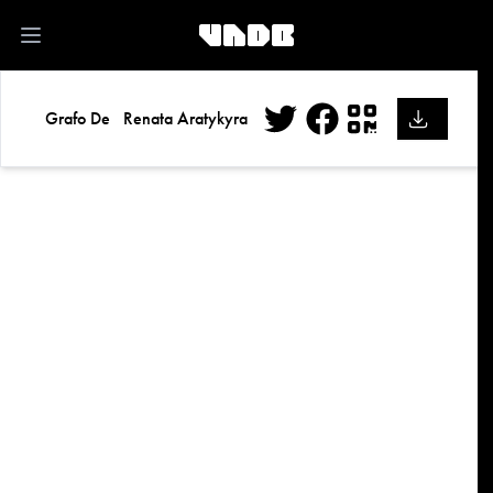
kk
Open main menu
Grafo De
Renata Aratykyra
Twitter
Facebook
QR